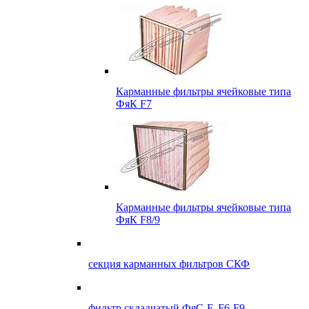
Карманные фильтры ячейковые типа
ФяК F7
Карманные фильтры ячейковые типа
ФяК F8/9
секция карманных фильтров СКФ
фильтр складчатый ФяС-F, F6-F9