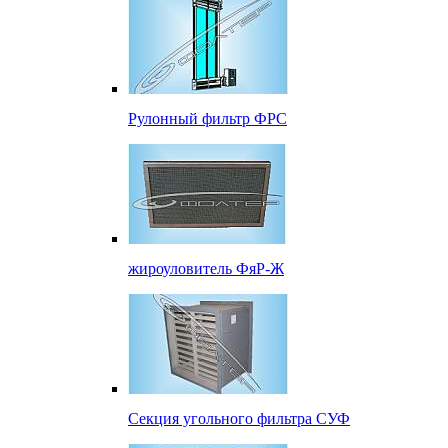
Рулонный фильтр ФРС
жироуловитель ФяР-Ж
Секция угольного фильтра СУФ