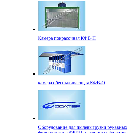
Камера покрасочная КФВ-П
камера обеспыливающая КФВ-О
Оборудование для пылевыгрузки рукавных
фильтров типа ФРИП, патронных фильтров