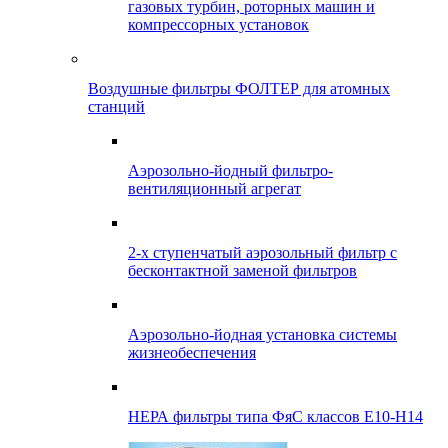
газовых турбин, роторных машин и
компрессорных установок
Воздушные фильтры ФОЛТЕР для атомных
станций
Аэрозольно-йодный фильтро-
вентиляционный агрегат
2-х ступенчатый аэрозольный фильтр с
бесконтактной заменой фильтров
Аэрозольно-йодная установка системы
жизнеобеспечения
НЕРА фильтры типа ФяС классов Е10-Н14