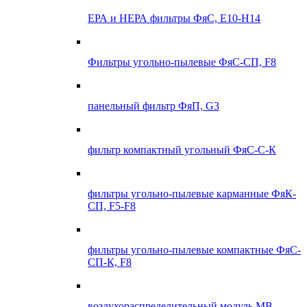
ЕРА и НЕРА фильтры ФяС, E10-H14
Фильтры угольно-пылевые ФяС-СП, F8
панельный фильтр ФяП, G3
фильтр компактный угольный ФяС-С-К
фильтры угольно-пылевые карманные ФяК-
СП, F5-F8
фильтры угольно-пылевые компактные ФяС-
СП-К, F8
воздухораспределительный модуль МВ