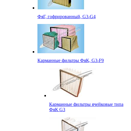
ФяГ, гофрированный, G3-G4
Карманные фильтры ФяК, G3-F9
Карманные фильтры ячейковые типа
ФяК G3