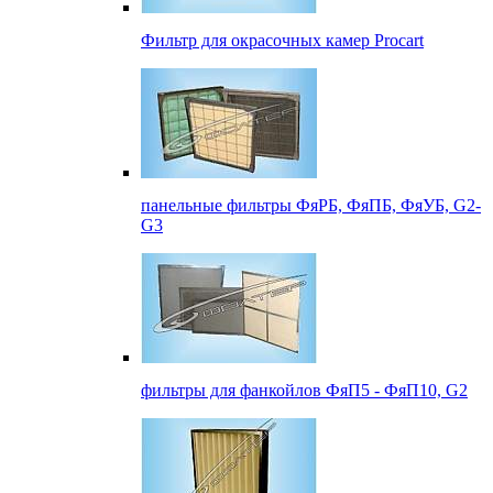
Фильтр для окрасочных камер Procart
панельные фильтры ФяРБ, ФяПБ, ФяУБ, G2-
G3
фильтры для фанкойлов ФяП5 - ФяП10, G2