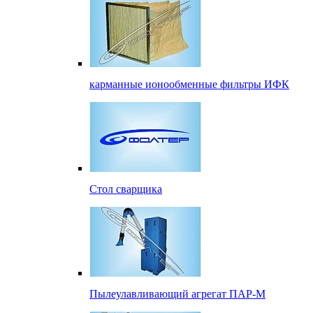
карманные ионообменные фильтры ИФК
Стол сварщика
Пылеулавливающий агрегат ПАР-М