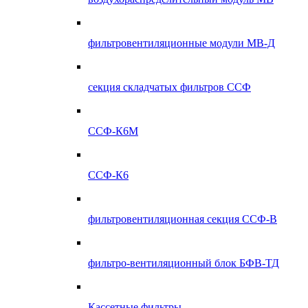
фильтровентиляционные модули МВ-Д
секция складчатых фильтров ССФ
ССФ-К6М
ССФ-К6
фильтровентиляционная секция ССФ-В
фильтро-вентиляционный блок БФВ-ТД
Кассетные фильтры