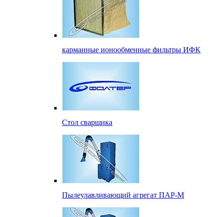
карманные ионообменные фильтры ИФК
Стол сварщика
Пылеулавливающий агрегат ПАР-М