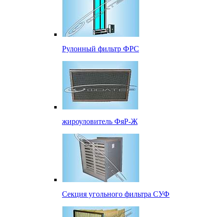
Рулонный фильтр ФРС
жироуловитель ФяР-Ж
Секция угольного фильтра СУФ