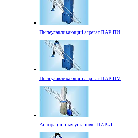
Пылеулавливающий агрегат ПАР-ПИ
Пылеулавливающий агрегат ПАР-ПМ
Аспирационная установка ПАР-Д