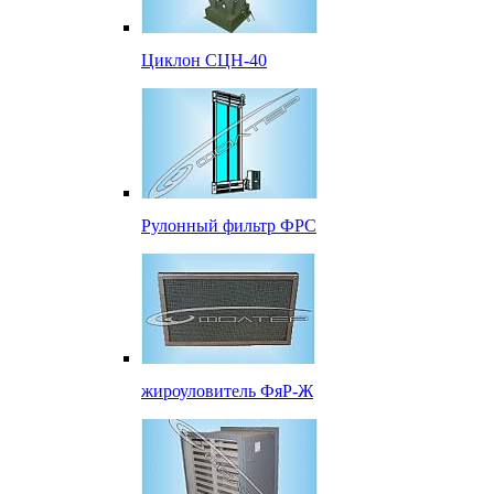
Циклон СЦН-40
Рулонный фильтр ФРС
жироуловитель ФяР-Ж