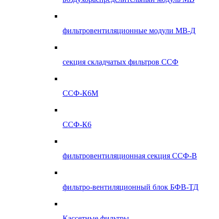
фильтровентиляционные модули МВ-Д
секция складчатых фильтров ССФ
ССФ-К6М
ССФ-К6
фильтровентиляционная секция ССФ-В
фильтро-вентиляционный блок БФВ-ТД
Кассетные фильтры