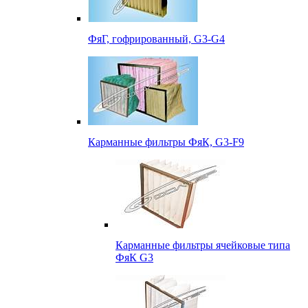
ФяГ, гофрированный, G3-G4
Карманные фильтры ФяК, G3-F9
Карманные фильтры ячейковые типа
ФяК G3