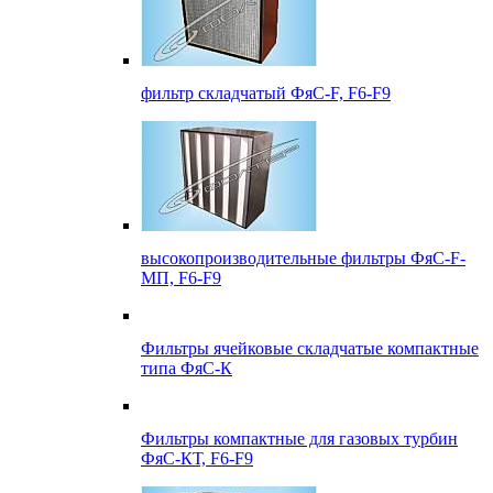
фильтр складчатый ФяС-F, F6-F9
высокопроизводительные фильтры ФяС-F-
МП, F6-F9
Фильтры ячейковые складчатые компактные
типа ФяС-К
Фильтры компактные для газовых турбин
ФяС-КТ, F6-F9