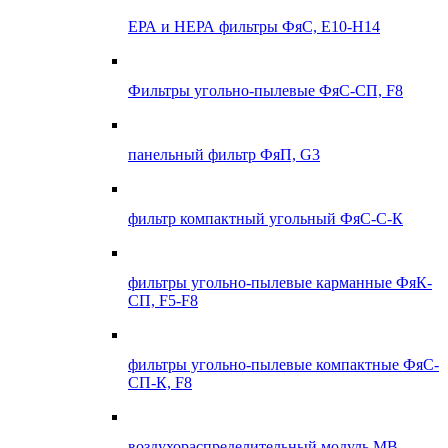
ЕРА и НЕРА фильтры ФяС, E10-H14
Фильтры угольно-пылевые ФяС-СП, F8
панельный фильтр ФяП, G3
фильтр компактный угольный ФяС-С-К
фильтры угольно-пылевые карманные ФяК-
СП, F5-F8
фильтры угольно-пылевые компактные ФяС-
СП-К, F8
воздухораспределительный модуль МВ