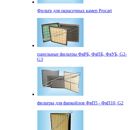
Фильтр для окрасочных камер Procart
панельные фильтры ФяРБ, ФяПБ, ФяУБ, G2-
G3
фильтры для фанкойлов ФяП5 - ФяП10, G2