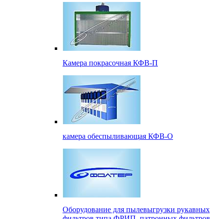
Камера покрасочная КФВ-П
камера обеспыливающая КФВ-О
Оборудование для пылевыгрузки рукавных
фильтров типа ФРИП, патронных фильтров