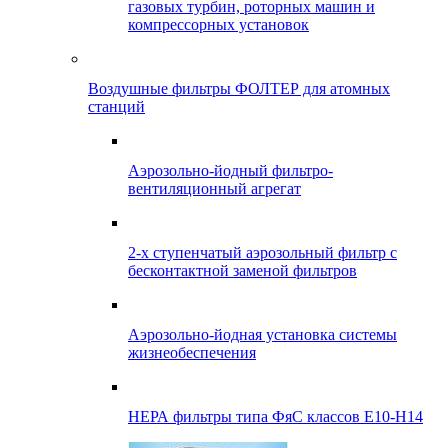
газовых турбин, роторных машин и
компрессорных установок
Воздушные фильтры ФОЛТЕР для атомных
станций
Аэрозольно-йодный фильтро-
вентиляционный агрегат
2-х ступенчатый аэрозольный фильтр с
бесконтактной заменой фильтров
Аэрозольно-йодная установка системы
жизнеобеспечения
НЕРА фильтры типа ФяС классов Е10-Н14