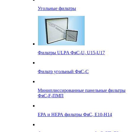
Угольные фильтры
Фильтры ULPA ФяС-U, U15-U17
Фильтр угольный ФяС-С
Миниплиссированные панельные фильтры
ФяС-F-ПМП
ЕРА и НЕРА фильтры ФяС, E10-H14