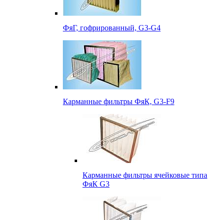
ФяГ, гофрированный, G3-G4
Карманные фильтры ФяК, G3-F9
Карманные фильтры ячейковые типа
ФяК G3