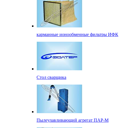
карманные ионообменные фильтры ИФК
Стол сварщика
Пылеулавливающий агрегат ПАР-М