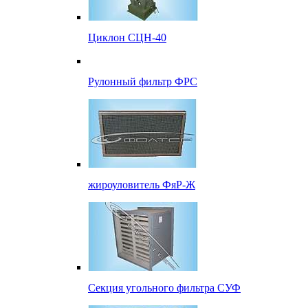
Циклон СЦН-40
Рулонный фильтр ФРС
жироуловитель ФяР-Ж
Секция угольного фильтра СУФ