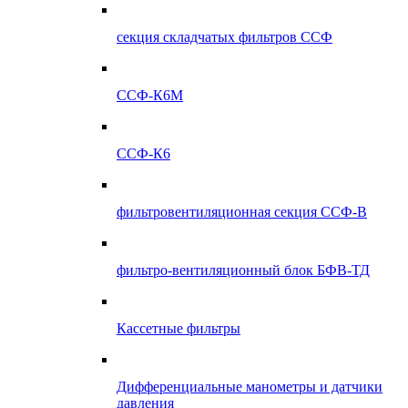
секция складчатых фильтров ССФ
ССФ-К6М
ССФ-К6
фильтровентиляционная секция ССФ-В
фильтро-вентиляционный блок БФВ-ТД
Кассетные фильтры
Дифференциальные манометры и датчики
давления