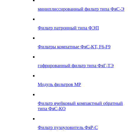
миниплиссированный фильтр типа ФяС-Э
Фильтр патронный типа ФЭП
Фильтры компатные ФяС-КТ, F6-F9
гофрированный фильтр типа ФяГ-ТЭ
Модуль фильтров МР
Фильтр ячейковый компактный обратный
типа ФяС-КО
Фильтр пухоуловитель ФяР-С