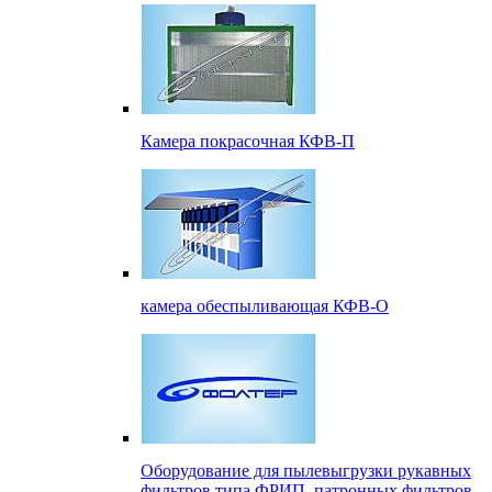
Камера покрасочная КФВ-П
камера обеспыливающая КФВ-О
Оборудование для пылевыгрузки рукавных
фильтров типа ФРИП, патронных фильтров