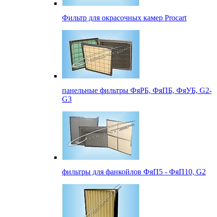
Фильтр для окрасочных камер Procart
панельные фильтры ФяРБ, ФяПБ, ФяУБ, G2-
G3
фильтры для фанкойлов ФяП5 - ФяП10, G2