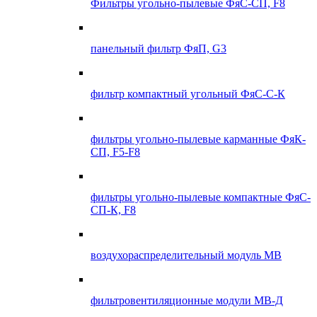
Фильтры угольно-пылевые ФяС-СП, F8
панельный фильтр ФяП, G3
фильтр компактный угольный ФяС-С-К
фильтры угольно-пылевые карманные ФяК-
СП, F5-F8
фильтры угольно-пылевые компактные ФяС-
СП-К, F8
воздухораспределительный модуль МВ
фильтровентиляционные модули МВ-Д