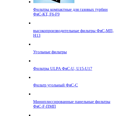
Фильтры компактные для газовых турбин
ФяС-КТ, F6-F9
высокопроизводительные фильтры ФяС-МП,
Н13
Угольные фильтры
Фильтры ULPA ФяС-U, U15-U17
Фильтр угольный ФяС-С
Миниплиссированные панельные фильтры
ФяС-F-ПМП