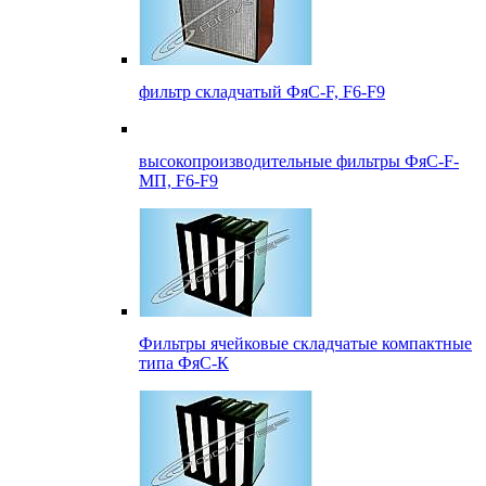
фильтр складчатый ФяС-F, F6-F9
высокопроизводительные фильтры ФяС-F-
МП, F6-F9
Фильтры ячейковые складчатые компактные
типа ФяС-К