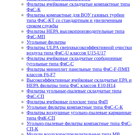
Фильтры ячейковые складчатые компактные типа
ФяС-К
Фильтры компактные для ВОУ газовых турбин
типа ФяС-КТ со стандартным и увеличенным
сроком службы
Фильтры НЕРА высокопроизводительные типа
ФяС-МП
Угольные фильтры
Фильтры ULPA сверхвысокоэффективной очистки
воздуха типа ФяС-U классов U15-U17
Фильтры ячейковые складчатые сорбционные
(угольные типа ФяС-С
Фильтры миниплит панельные типа ФяС-F-ПМП
классов F6-F7
Высокоэффективные ячейковые складчатые ЕРА и
НЕРА фильтры типа ФяС классов Е10-Н14
Фильтры угольные-пылевые складчатые типа
ФяС-СП
Фильтры ячейковые плоские типа ФяП
Угольные фильтры компактные типа ФяС-С-К
Фильтры воздушные угольно-пылевые карманные
типа ФяК-СП
Угольно-пылевые фильтры компактные типа ФяС-
СП-К
Модули воздухораспределительные типа МВ