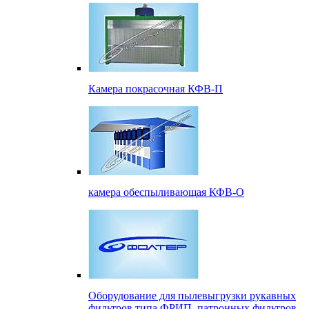
Камера покрасочная КФВ-П
камера обеспыливающая КФВ-О
Оборудование для пылевыгрузки рукавных
фильтров типа ФРИП, патронных фильтров