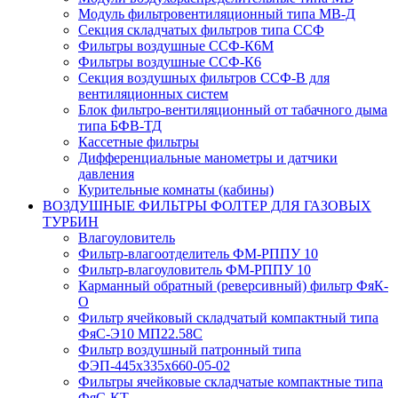
Модуль фильтровентиляционный типа МВ-Д
Секция складчатых фильтров типа ССФ
Фильтры воздушные ССФ-К6М
Фильтры воздушные ССФ-К6
Секция воздушных фильтров ССФ-В для
вентиляционных систем
Блок фильтро-вентиляционный от табачного дыма
типа БФВ-ТД
Кассетные фильтры
Дифференциальные манометры и датчики
давления
Курительные комнаты (кабины)
ВОЗДУШНЫЕ ФИЛЬТРЫ ФОЛТЕР ДЛЯ ГАЗОВЫХ
ТУРБИН
Влагоуловитель
Фильтр-влагоотделитель ФМ-РППУ 10
Фильтр-влагоуловитель ФМ-РППУ 10
Карманный обратный (реверсивный) фильтр ФяК-
О
Фильтр ячейковый складчатый компактный типа
ФяС-Э10 МП22.58С
Фильтр воздушный патронный типа
ФЭП-445х335х660-05-02
Фильтры ячейковые складчатые компактные типа
ФяС-КТ