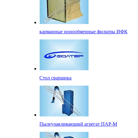
карманные ионообменные фильтры ИФК
Стол сварщика
Пылеулавливающий агрегат ПАР-М