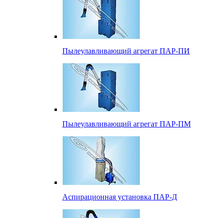
Пылеулавливающий агрегат ПАР-ПИ
Пылеулавливающий агрегат ПАР-ПМ
Аспирационная установка ПАР-Д