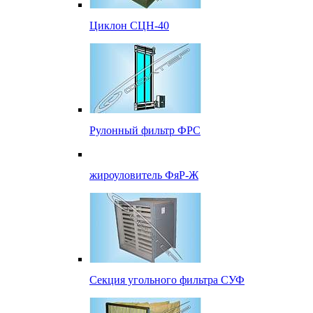
Циклон СЦН-40
Рулонный фильтр ФРС
жироуловитель ФяР-Ж
Секция угольного фильтра СУФ