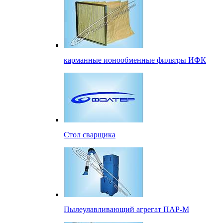
карманные ионообменные фильтры ИФК
Стол сварщика
Пылеулавливающий агрегат ПАР-М