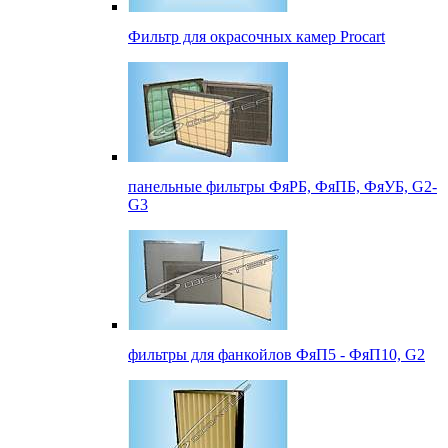
Фильтр для окрасочных камер Procart
панельные фильтры ФяРБ, ФяПБ, ФяУБ, G2-
G3
фильтры для фанкойлов ФяП5 - ФяП10, G2