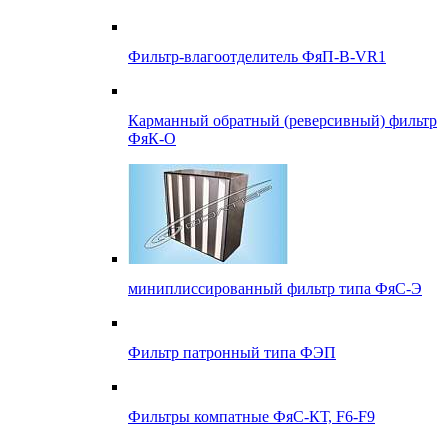
Фильтр-влагоотделитель ФяП-В-VR1
Карманный обратный (реверсивный) фильтр
ФяК-О
миниплиссированный фильтр типа ФяС-Э
Фильтр патронный типа ФЭП
Фильтры компатные ФяС-КТ, F6-F9