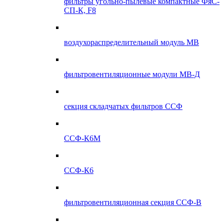
фильтры угольно-пылевые компактные ФяС-
СП-К, F8
воздухораспределительный модуль МВ
фильтровентиляционные модули МВ-Д
секция складчатых фильтров ССФ
ССФ-К6М
ССФ-К6
фильтровентиляционная секция ССФ-В