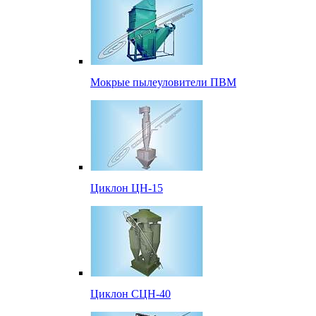
Мокрые пылеуловители ПВМ
Циклон ЦН-15
Циклон СЦН-40