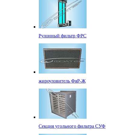
Рулонный фильтр ФРС
жироуловитель ФяР-Ж
Секция угольного фильтра СУФ