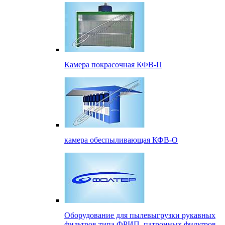
Камера покрасочная КФВ-П
камера обеспыливающая КФВ-О
Оборудование для пылевыгрузки рукавных
фильтров типа ФРИП, патронных фильтров