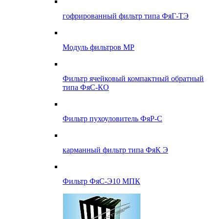
гофрированный фильтр типа ФяГ-ТЭ
Модуль фильтров МР
Фильтр ячейковый компактный обратный
типа ФяС-КО
Фильтр пухоуловитель ФяР-С
карманный фильтр типа ФяК Э
Фильтр ФяС-Э10 МПК