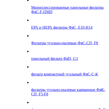
Миниплиссированные панельные фильтры
ФяС-F-ПМП
ЕРА и НЕРА фильтры ФяС, E10-H14
Фильтры угольно-пылевые ФяС-СП, F8
панельный фильтр ФяП, G3
фильтр компактный угольный ФяС-С-К
фильтры угольно-пылевые карманные ФяК-
СП, F5-F8