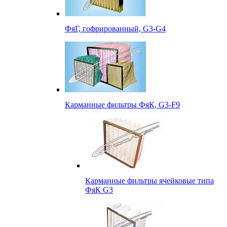
ФяГ, гофрированный, G3-G4
Карманные фильтры ФяК, G3-F9
Карманные фильтры ячейковые типа
ФяК G3