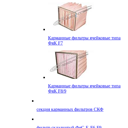
Карманные фильтры ячейковые типа
ФяК F7
Карманные фильтры ячейковые типа
ФяК F8/9
секция карманных фильтров СКФ
фильтр складчатый ФяС-F, F6-F9