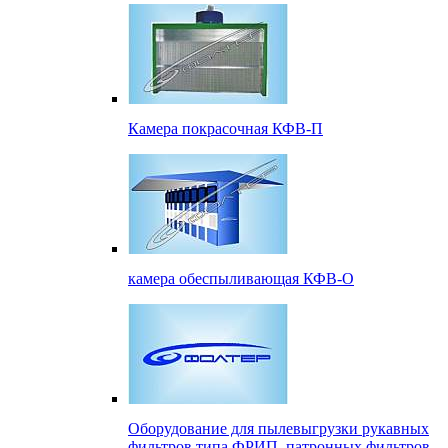
Камера покрасочная КФВ-П
камера обеспыливающая КФВ-О
Оборудование для пылевыгрузки рукавных
фильтров типа ФРИП, патронных фильтров