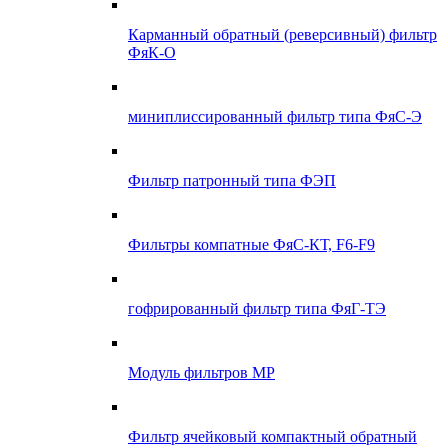
Карманный обратный (реверсивный) фильтр
ФяК-О
миниплиссированный фильтр типа ФяС-Э
Фильтр патронный типа ФЭП
Фильтры компатные ФяС-КТ, F6-F9
гофрированный фильтр типа ФяГ-ТЭ
Модуль фильтров МР
Фильтр ячейковый компактный обратный