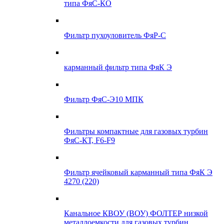
типа ФяС-КО
Фильтр пухоуловитель ФяР-С
карманный фильтр типа ФяК Э
Фильтр ФяС-Э10 МПК
Фильтры компактные для газовых турбин
ФяС-КТ, F6-F9
Фильтр ячейковый карманный типа ФяК Э
4270 (220)
Канальное КВОУ (ВОУ) ФОЛТЕР низкой
металлоемкости для газовых турбин,