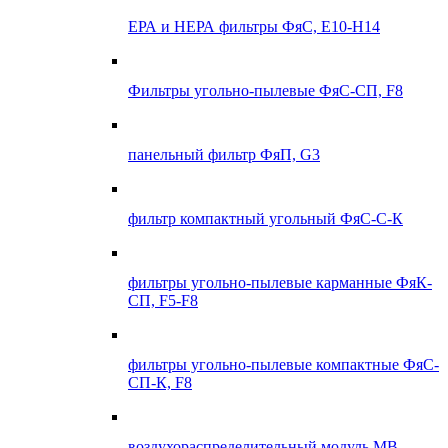
ЕРА и НЕРА фильтры ФяС, E10-H14
Фильтры угольно-пылевые ФяС-СП, F8
панельный фильтр ФяП, G3
фильтр компактный угольный ФяС-С-К
фильтры угольно-пылевые карманные ФяК-
СП, F5-F8
фильтры угольно-пылевые компактные ФяС-
СП-К, F8
воздухораспределительный модуль МВ