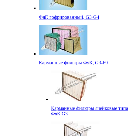
ФяГ, гофрированный, G3-G4
Карманные фильтры ФяК, G3-F9
Карманные фильтры ячейковые типа
ФяК G3