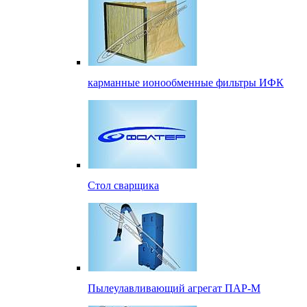
карманные ионообменные фильтры ИФК
Стол сварщика
Пылеулавливающий агрегат ПАР-М