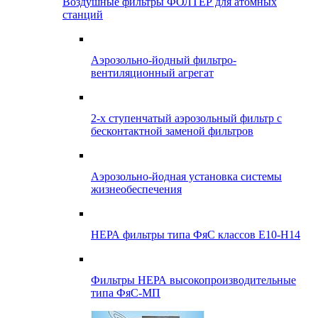
Воздушные фильтры ФОЛТЕР для атомных
станций
Аэрозольно-йодный фильтро-
вентиляционный агрегат
2-х ступенчатый аэрозольный фильтр с
бесконтактной заменой фильтров
Аэрозольно-йодная установка системы
жизнеобеспечения
НЕРА фильтры типа ФяС классов Е10-Н14
Фильтры НЕРА высокопроизводительные
типа ФяС-МП