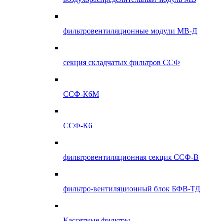
фильтровентиляционные модули МВ-Д
секция складчатых фильтров ССФ
ССФ-К6М
ССФ-К6
фильтровентиляционная секция ССФ-В
фильтро-вентиляционный блок БФВ-ТД
Кассетные фильтры