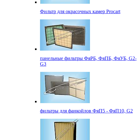
Фильтр для окрасочных камер Procart
панельные фильтры ФяРБ, ФяПБ, ФяУБ, G2-
G3
фильтры для фанкойлов ФяП5 - ФяП10, G2