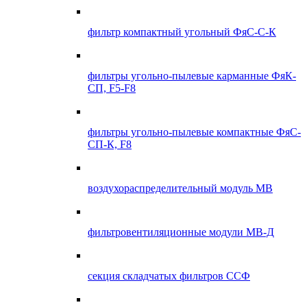
фильтр компактный угольный ФяС-С-К
фильтры угольно-пылевые карманные ФяК-
СП, F5-F8
фильтры угольно-пылевые компактные ФяС-
СП-К, F8
воздухораспределительный модуль МВ
фильтровентиляционные модули МВ-Д
секция складчатых фильтров ССФ