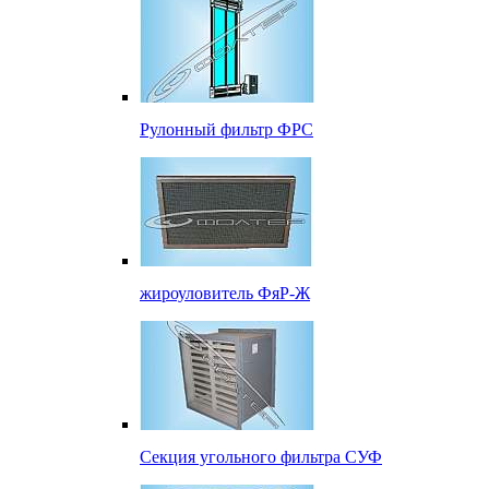
Рулонный фильтр ФРС
жироуловитель ФяР-Ж
Секция угольного фильтра СУФ