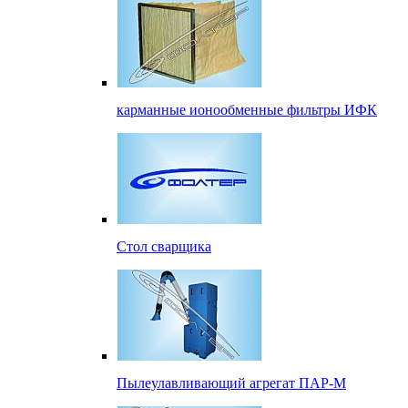
карманные ионообменные фильтры ИФК
Стол сварщика
Пылеулавливающий агрегат ПАР-М