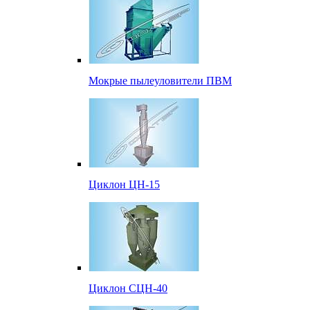
Мокрые пылеуловители ПВМ
Циклон ЦН-15
Циклон СЦН-40