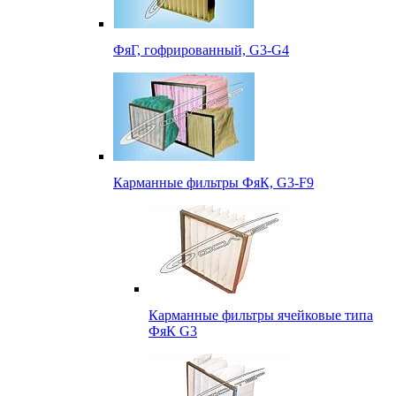
ФяГ, гофрированный, G3-G4
Карманные фильтры ФяК, G3-F9
Карманные фильтры ячейковые типа
ФяК G3