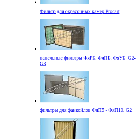
Фильтр для окрасочных камер Procart
панельные фильтры ФяРБ, ФяПБ, ФяУБ, G2-
G3
фильтры для фанкойлов ФяП5 - ФяП10, G2