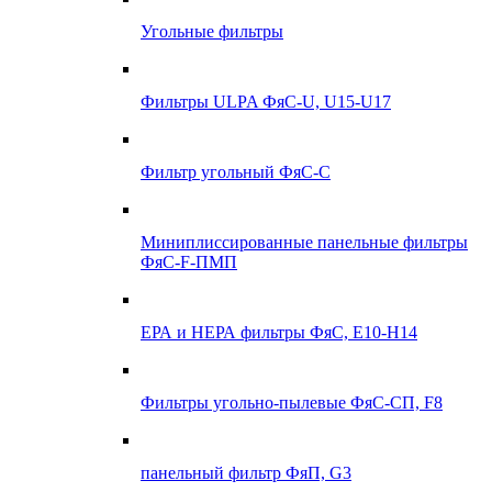
Угольные фильтры
Фильтры ULPA ФяС-U, U15-U17
Фильтр угольный ФяС-С
Миниплиссированные панельные фильтры
ФяС-F-ПМП
ЕРА и НЕРА фильтры ФяС, E10-H14
Фильтры угольно-пылевые ФяС-СП, F8
панельный фильтр ФяП, G3