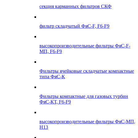
секция карманных фильтров СКФ
фильтр складчатый ФяС-F, F6-F9
высокопроизводительные фильтры ФяС-F-
МП, F6-F9
Фильтры ячейковые складчатые компактные
типа ФяС-К
Фильтры компактные для газовых турбин
ФяС-КТ, F6-F9
высокопроизводительные фильтры ФяС-МП,
Н13