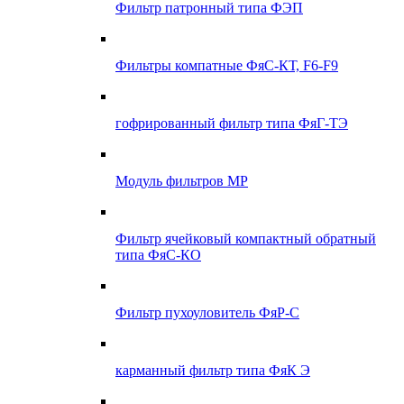
Фильтр патронный типа ФЭП
Фильтры компатные ФяС-КТ, F6-F9
гофрированный фильтр типа ФяГ-ТЭ
Модуль фильтров МР
Фильтр ячейковый компактный обратный
типа ФяС-КО
Фильтр пухоуловитель ФяР-С
карманный фильтр типа ФяК Э