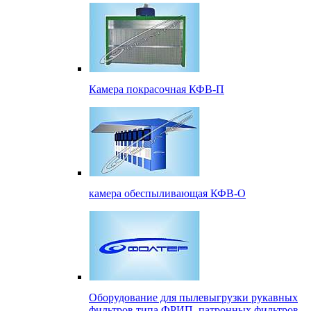
Камера покрасочная КФВ-П
камера обеспыливающая КФВ-О
Оборудование для пылевыгрузки рукавных
фильтров типа ФРИП, патронных фильтров