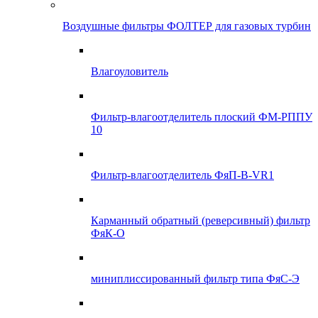
Воздушные фильтры ФОЛТЕР для газовых турбин
Влагоуловитель
Фильтр-влагоотделитель плоский ФМ-РППУ
10
Фильтр-влагоотделитель ФяП-В-VR1
Карманный обратный (реверсивный) фильтр
ФяК-О
миниплиссированный фильтр типа ФяС-Э