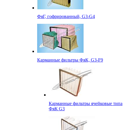
ФяГ, гофрированный, G3-G4
Карманные фильтры ФяК, G3-F9
Карманные фильтры ячейковые типа
ФяК G3