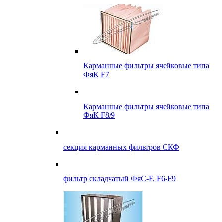
Карманные фильтры ячейковые типа
ФяК F7
Карманные фильтры ячейковые типа
ФяК F8/9
секция карманных фильтров СКФ
фильтр складчатый ФяС-F, F6-F9