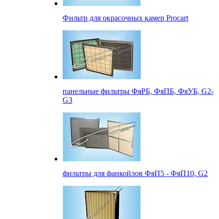
Фильтр для окрасочных камер Procart
панельные фильтры ФяРБ, ФяПБ, ФяУБ, G2-
G3
фильтры для фанкойлов ФяП5 - ФяП10, G2