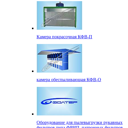
Камера покрасочная КФВ-П
камера обеспыливающая КФВ-О
Оборудование для пылевыгрузки рукавных
фильтров типа ФРИП, патронных фильтров