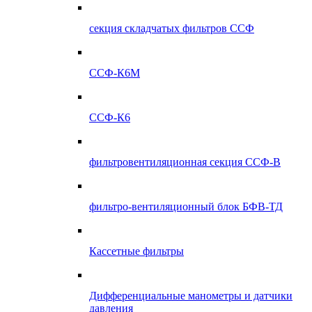
секция складчатых фильтров ССФ
ССФ-К6М
ССФ-К6
фильтровентиляционная секция ССФ-В
фильтро-вентиляционный блок БФВ-ТД
Кассетные фильтры
Дифференциальные манометры и датчики
давления