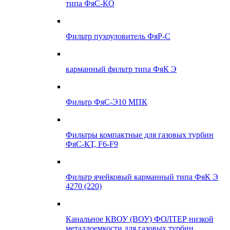
типа ФяС-КО
Фильтр пухоуловитель ФяР-С
карманный фильтр типа ФяК Э
Фильтр ФяС-Э10 МПК
Фильтры компактные для газовых турбин
ФяС-КТ, F6-F9
Фильтр ячейковый карманный типа ФяК Э
4270 (220)
Канальное КВОУ (ВОУ) ФОЛТЕР низкой
металлоемкости для газовых турбин,