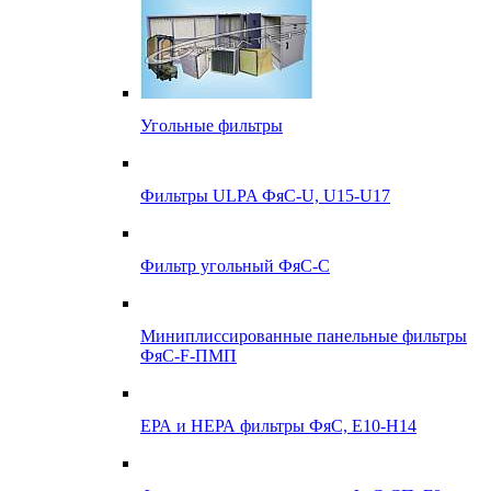
Угольные фильтры
Фильтры ULPA ФяС-U, U15-U17
Фильтр угольный ФяС-С
Миниплиссированные панельные фильтры
ФяС-F-ПМП
ЕРА и НЕРА фильтры ФяС, E10-H14