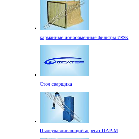
карманные ионообменные фильтры ИФК
Стол сварщика
Пылеулавливающий агрегат ПАР-М