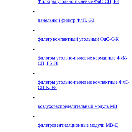
Фильтры угольно-пылевые ФяС-СП, F8
панельный фильтр ФяП, G3
фильтр компактный угольный ФяС-С-К
фильтры угольно-пылевые карманные ФяК-
СП, F5-F8
фильтры угольно-пылевые компактные ФяС-
СП-К, F8
воздухораспределительный модуль МВ
фильтровентиляционные модули МВ-Д