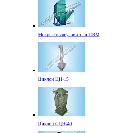
Мокрые пылеуловители ПВМ
Циклон ЦН-15
Циклон СЦН-40