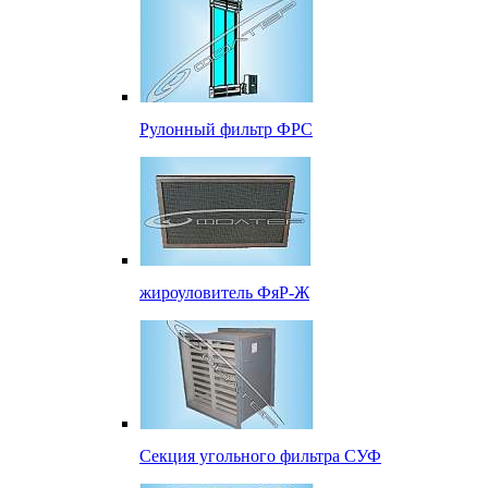
Рулонный фильтр ФРС
жироуловитель ФяР-Ж
Секция угольного фильтра СУФ