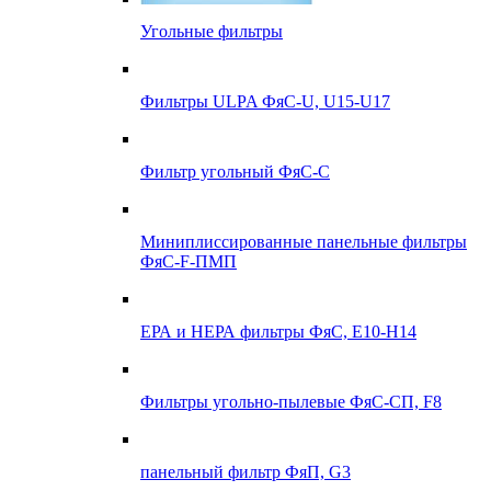
Угольные фильтры
Фильтры ULPA ФяС-U, U15-U17
Фильтр угольный ФяС-С
Миниплиссированные панельные фильтры
ФяС-F-ПМП
ЕРА и НЕРА фильтры ФяС, E10-H14
Фильтры угольно-пылевые ФяС-СП, F8
панельный фильтр ФяП, G3