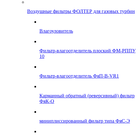
Воздушные фильтры ФОЛТЕР для газовых турбин
Влагоуловитель
Фильтр-влагоотделитель плоский ФМ-РППУ
10
Фильтр-влагоотделитель ФяП-В-VR1
Карманный обратный (реверсивный) фильтр
ФяК-О
миниплиссированный фильтр типа ФяС-Э