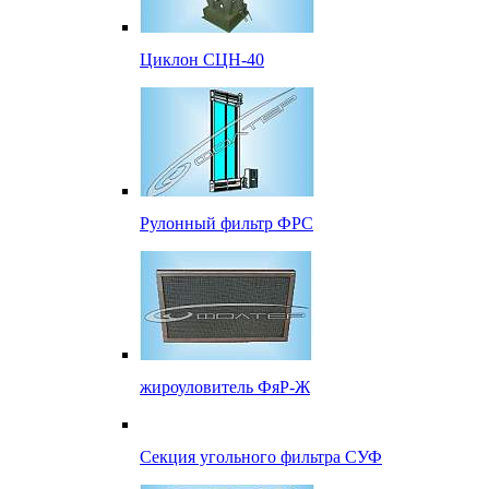
Циклон СЦН-40
Рулонный фильтр ФРС
жироуловитель ФяР-Ж
Секция угольного фильтра СУФ