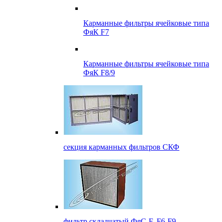
Карманные фильтры ячейковые типа
ФяК F7
Карманные фильтры ячейковые типа
ФяК F8/9
секция карманных фильтров СКФ
фильтр складчатый ФяС-F, F6-F9