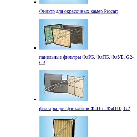
Фильтр для окрасочных камер Procart
панельные фильтры ФяРБ, ФяПБ, ФяУБ, G2-
G3
фильтры для фанкойлов ФяП5 - ФяП10, G2