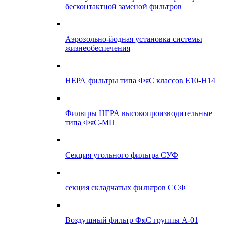
бесконтактной заменой фильтров
Аэрозольно-йодная установка системы
жизнеобеспечения
НЕРА фильтры типа ФяС классов Е10-Н14
Фильтры НЕРА высокопроизводительные
типа ФяС-МП
Секция угольного фильтра СУФ
секция складчатых фильтров ССФ
Воздушный фильтр ФяС группы А-01