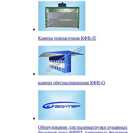
Камера покрасочная КФВ-П
камера обеспыливающая КФВ-О
Оборудование для пылевыгрузки рукавных
фильтров типа ФРИП, патронных фильтров