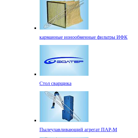
карманные ионообменные фильтры ИФК
Стол сварщика
Пылеулавливающий агрегат ПАР-М