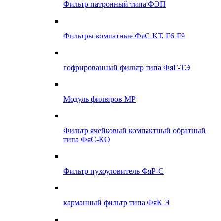
Фильтр патронный типа ФЭП
Фильтры компатные ФяС-КТ, F6-F9
гофрированный фильтр типа ФяГ-ТЭ
Модуль фильтров МР
Фильтр ячейковый компактный обратный
типа ФяС-КО
Фильтр пухоуловитель ФяР-С
карманный фильтр типа ФяК Э