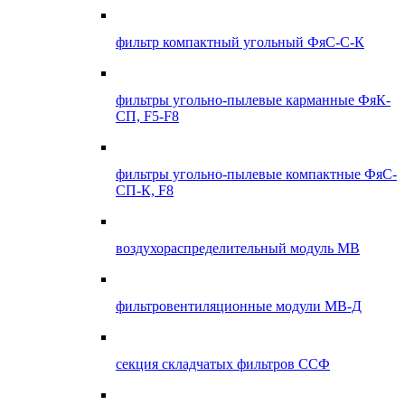
фильтр компактный угольный ФяС-С-К
фильтры угольно-пылевые карманные ФяК-
СП, F5-F8
фильтры угольно-пылевые компактные ФяС-
СП-К, F8
воздухораспределительный модуль МВ
фильтровентиляционные модули МВ-Д
секция складчатых фильтров ССФ