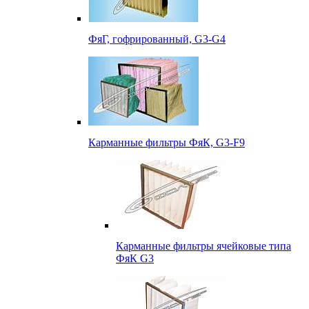
ФяГ, гофрированный, G3-G4
Карманные фильтры ФяК, G3-F9
Карманные фильтры ячейковые типа
ФяК G3