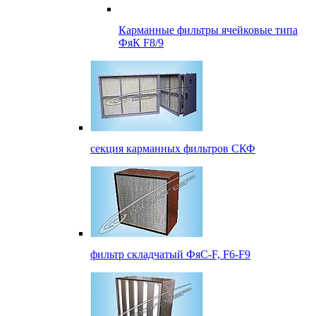
Карманные фильтры ячейковые типа
ФяК F8/9
секция карманных фильтров СКФ
фильтр складчатый ФяС-F, F6-F9