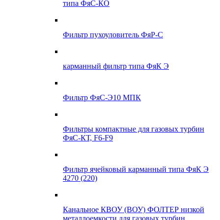
типа ФяС-КО
Фильтр пухоуловитель ФяР-С
карманный фильтр типа ФяК Э
Фильтр ФяС-Э10 МПК
Фильтры компактные для газовых турбин
ФяС-КТ, F6-F9
Фильтр ячейковый карманный типа ФяК Э
4270 (220)
Канальное КВОУ (ВОУ) ФОЛТЕР низкой
металлоемкости для газовых турбин,