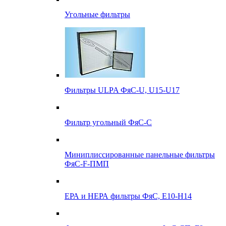
Угольные фильтры
Фильтры ULPA ФяС-U, U15-U17
Фильтр угольный ФяС-С
Миниплиссированные панельные фильтры
ФяС-F-ПМП
ЕРА и НЕРА фильтры ФяС, E10-H14