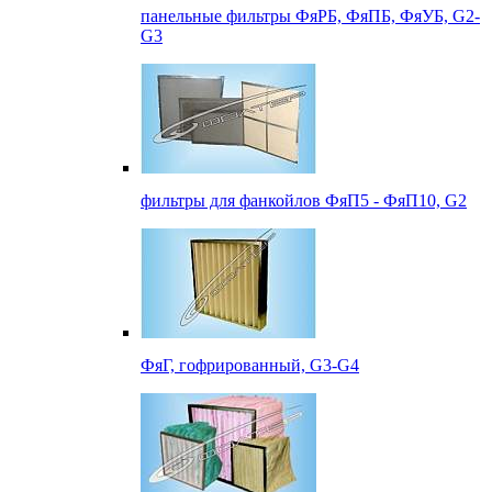
панельные фильтры ФяРБ, ФяПБ, ФяУБ, G2-
G3
фильтры для фанкойлов ФяП5 - ФяП10, G2
ФяГ, гофрированный, G3-G4