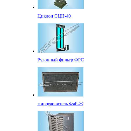
Циклон СЦН-40
Рулонный фильтр ФРС
жироуловитель ФяР-Ж