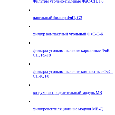
Фильтры угольно-пылевые ФяС-СП, F8
панельный фильтр ФяП, G3
фильтр компактный угольный ФяС-С-К
фильтры угольно-пылевые карманные ФяК-
СП, F5-F8
фильтры угольно-пылевые компактные ФяС-
СП-К, F8
воздухораспределительный модуль МВ
фильтровентиляционные модули МВ-Д