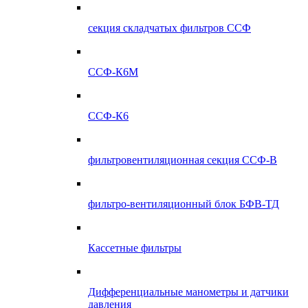
секция складчатых фильтров ССФ
ССФ-К6М
ССФ-К6
фильтровентиляционная секция ССФ-В
фильтро-вентиляционный блок БФВ-ТД
Кассетные фильтры
Дифференциальные манометры и датчики
давления