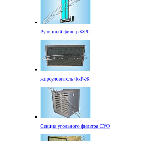
Рулонный фильтр ФРС
жироуловитель ФяР-Ж
Секция угольного фильтра СУФ