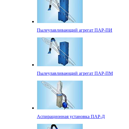
Пылеулавливающий агрегат ПАР-ПИ
Пылеулавливающий агрегат ПАР-ПМ
Аспирационная установка ПАР-Д