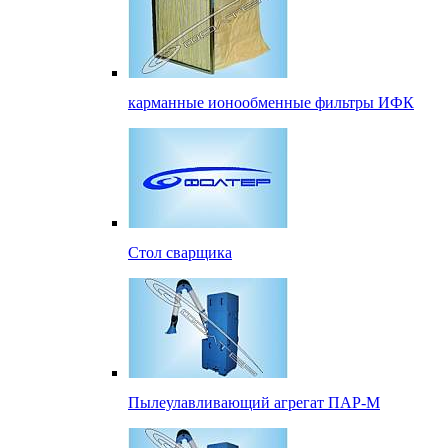
карманные ионообменные фильтры ИФК
Стол сварщика
Пылеулавливающий агрегат ПАР-М