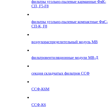
фильтры угольно-пылевые карманные ФяК-
СП, F5-F8
фильтры угольно-пылевые компактные ФяС-
СП-К, F8
воздухораспределительный модуль МВ
фильтровентиляционные модули МВ-Д
секция складчатых фильтров ССФ
ССФ-К6М
ССФ-К6