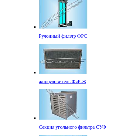
Рулонный фильтр ФРС
жироуловитель ФяР-Ж
Секция угольного фильтра СУФ