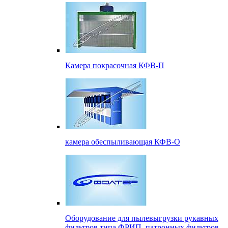
Камера покрасочная КФВ-П
камера обеспыливающая КФВ-О
Оборудование для пылевыгрузки рукавных
фильтров типа ФРИП, патронных фильтров