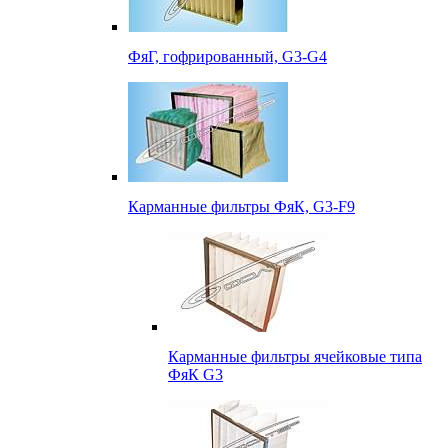
ФяГ, гофрированный, G3-G4
Карманные фильтры ФяК, G3-F9
Карманные фильтры ячейковые типа
ФяК G3