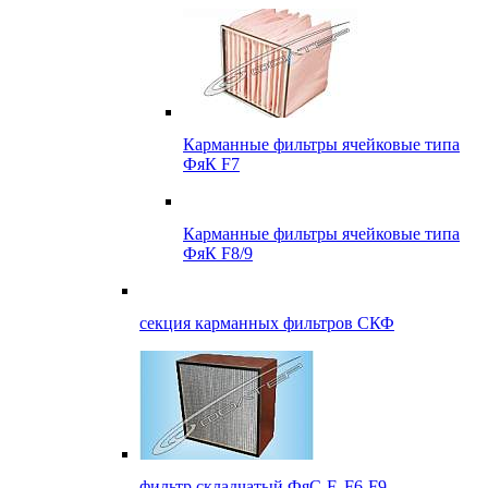
Карманные фильтры ячейковые типа
ФяК F7
Карманные фильтры ячейковые типа
ФяК F8/9
секция карманных фильтров СКФ
фильтр складчатый ФяС-F, F6-F9