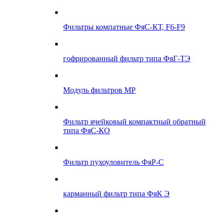
Фильтры компатные ФяС-КТ, F6-F9
гофрированный фильтр типа ФяГ-ТЭ
Модуль фильтров МР
Фильтр ячейковый компактный обратный
типа ФяС-КО
Фильтр пухоуловитель ФяР-С
карманный фильтр типа ФяК Э