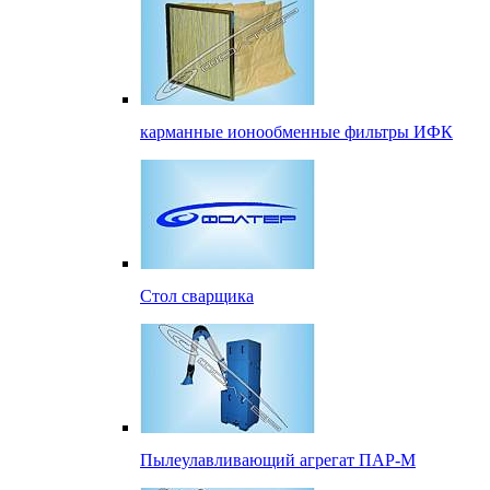
карманные ионообменные фильтры ИФК
Стол сварщика
Пылеулавливающий агрегат ПАР-М