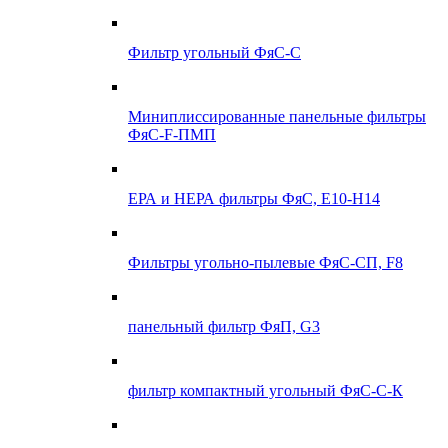
Фильтр угольный ФяС-С
Миниплиссированные панельные фильтры
ФяС-F-ПМП
ЕРА и НЕРА фильтры ФяС, E10-H14
Фильтры угольно-пылевые ФяС-СП, F8
панельный фильтр ФяП, G3
фильтр компактный угольный ФяС-С-К