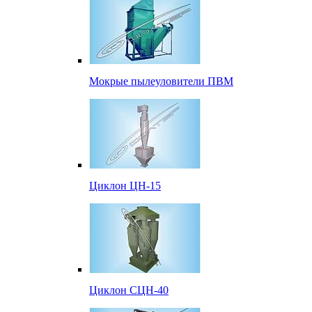
Мокрые пылеуловители ПВМ
Циклон ЦН-15
Циклон СЦН-40