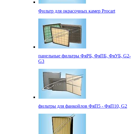
Фильтр для окрасочных камер Procart
панельные фильтры ФяРБ, ФяПБ, ФяУБ, G2-
G3
фильтры для фанкойлов ФяП5 - ФяП10, G2