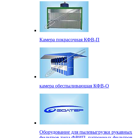
Камера покрасочная КФВ-П
камера обеспыливающая КФВ-О
Оборудование для пылевыгрузки рукавных
фильтров типа ФРИП, патронных фильтров