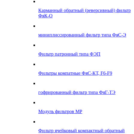
Карманный обратный (реверсивный) фильтр
ФяК-О
миниплиссированный фильтр типа ФяС-Э
Фильтр патронный типа ФЭП
Фильтры компатные ФяС-КТ, F6-F9
гофрированный фильтр типа ФяГ-ТЭ
Модуль фильтров МР
Фильтр ячейковый компактный обратный