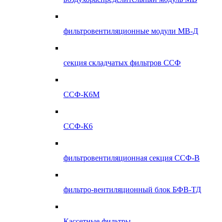
фильтровентиляционные модули МВ-Д
секция складчатых фильтров ССФ
ССФ-К6М
ССФ-К6
фильтровентиляционная секция ССФ-В
фильтро-вентиляционный блок БФВ-ТД
Кассетные фильтры