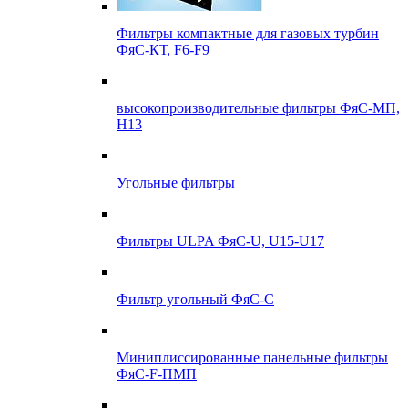
Фильтры компактные для газовых турбин
ФяС-КТ, F6-F9
высокопроизводительные фильтры ФяС-МП,
Н13
Угольные фильтры
Фильтры ULPA ФяС-U, U15-U17
Фильтр угольный ФяС-С
Миниплиссированные панельные фильтры
ФяС-F-ПМП