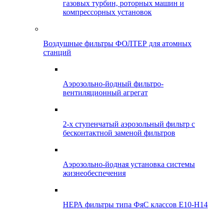
газовых турбин, роторных машин и
компрессорных установок
Воздушные фильтры ФОЛТЕР для атомных
станций
Аэрозольно-йодный фильтро-
вентиляционный агрегат
2-х ступенчатый аэрозольный фильтр с
бесконтактной заменой фильтров
Аэрозольно-йодная установка системы
жизнеобеспечения
НЕРА фильтры типа ФяС классов Е10-Н14