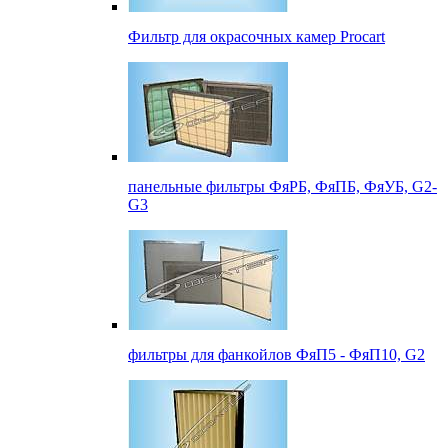
Фильтр для окрасочных камер Procart
панельные фильтры ФяРБ, ФяПБ, ФяУБ, G2-
G3
фильтры для фанкойлов ФяП5 - ФяП10, G2