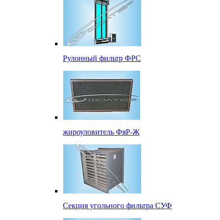
Рулонный фильтр ФРС
жироуловитель ФяР-Ж
Секция угольного фильтра СУФ