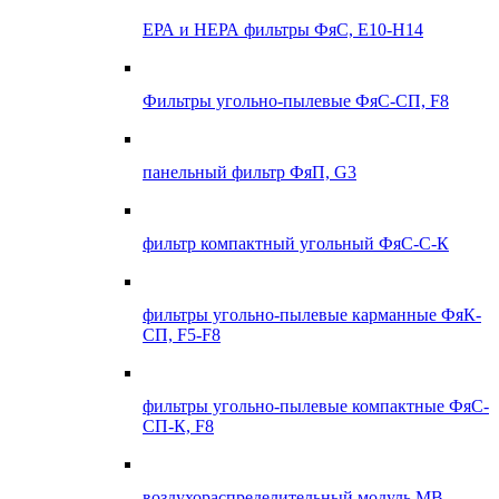
ЕРА и НЕРА фильтры ФяС, E10-H14
Фильтры угольно-пылевые ФяС-СП, F8
панельный фильтр ФяП, G3
фильтр компактный угольный ФяС-С-К
фильтры угольно-пылевые карманные ФяК-
СП, F5-F8
фильтры угольно-пылевые компактные ФяС-
СП-К, F8
воздухораспределительный модуль МВ