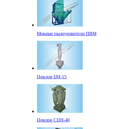
Мокрые пылеуловители ПВМ
Циклон ЦН-15
Циклон СЦН-40