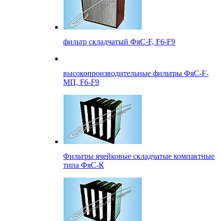
фильтр складчатый ФяС-F, F6-F9
высокопроизводительные фильтры ФяС-F-
МП, F6-F9
Фильтры ячейковые складчатые компактные
типа ФяС-К