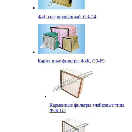
ФяГ, гофрированный, G3-G4
Карманные фильтры ФяК, G3-F9
Карманные фильтры ячейковые типа
ФяК G3