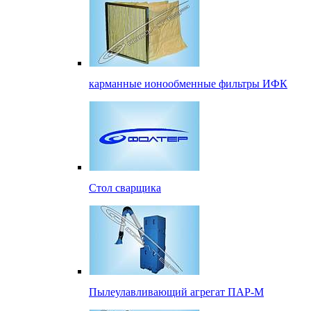
карманные ионообменные фильтры ИФК
Стол сварщика
Пылеулавливающий агрегат ПАР-М