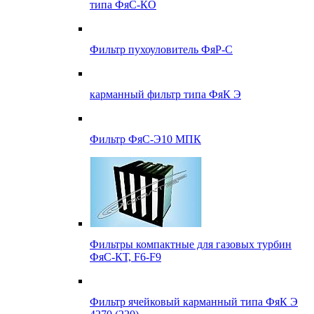
типа ФяС-КО
Фильтр пухоуловитель ФяР-С
карманный фильтр типа ФяК Э
Фильтр ФяС-Э10 МПК
Фильтры компактные для газовых турбин
ФяС-КТ, F6-F9
Фильтр ячейковый карманный типа ФяК Э