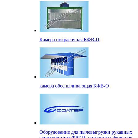
Камера покрасочная КФВ-П
камера обеспыливающая КФВ-О
Оборудование для пылевыгрузки рукавных
фильтров типа ФРИП, патронных фильтров