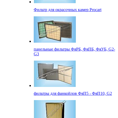
Фильтр для окрасочных камер Procart
панельные фильтры ФяРБ, ФяПБ, ФяУБ, G2-
G3
фильтры для фанкойлов ФяП5 - ФяП10, G2