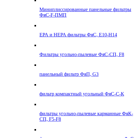
Миниплиссированные панельные фильтры
ФяС-F-ПМП
ЕРА и НЕРА фильтры ФяС, E10-H14
Фильтры угольно-пылевые ФяС-СП, F8
панельный фильтр ФяП, G3
фильтр компактный угольный ФяС-С-К
фильтры угольно-пылевые карманные ФяК-
СП, F5-F8