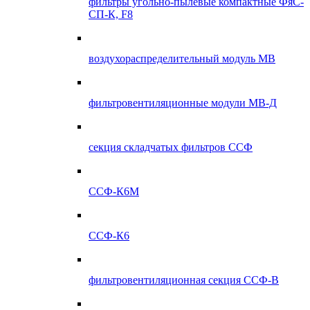
фильтры угольно-пылевые компактные ФяС-
СП-К, F8
воздухораспределительный модуль МВ
фильтровентиляционные модули МВ-Д
секция складчатых фильтров ССФ
ССФ-К6М
ССФ-К6
фильтровентиляционная секция ССФ-В