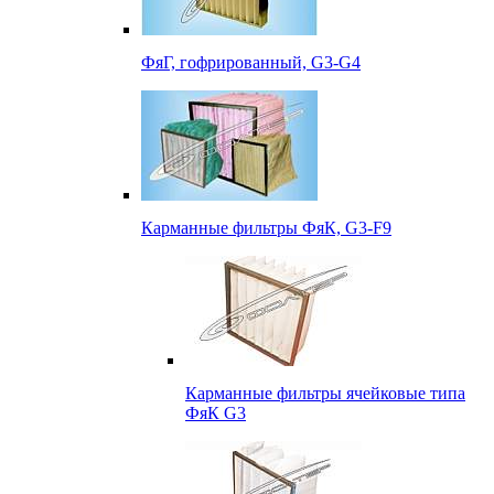
ФяГ, гофрированный, G3-G4
Карманные фильтры ФяК, G3-F9
Карманные фильтры ячейковые типа
ФяК G3