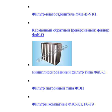
Фильтр-влагоотделитель ФяП-В-VR1
Карманный обратный (реверсивный) фильтр
ФяК-О
миниплиссированный фильтр типа ФяС-Э
Фильтр патронный типа ФЭП
Фильтры компатные ФяС-КТ, F6-F9