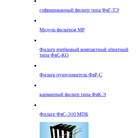
гофрированный фильтр типа ФяГ-ТЭ
Модуль фильтров МР
Фильтр ячейковый компактный обратный
типа ФяС-КО
Фильтр пухоуловитель ФяР-С
карманный фильтр типа ФяК Э
Фильтр ФяС-Э10 МПК