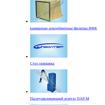
карманные ионообменные фильтры ИФК
Стол сварщика
Пылеулавливающий агрегат ПАР-М