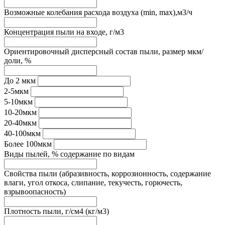
Возможные колебания расхода воздуха (min, max),м3/ч
Концентрация пыли на входе, г/м3
Ориентировочный дисперсный состав пыли, размер мкм/
доли, %
До 2 мкм
2-5мкм
5-10мкм
10-20мкм
20-40мкм
40-100мкм
Более 100мкм
Виды пылей, % содержание по видам
Свойства пыли (абразивность, коррозионность, содержание
влаги, угол откоса, слипание, текучесть, горючесть,
взрывоопасность)
Плотность пыли, г/см4 (кг/м3)