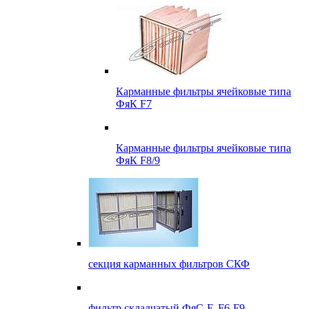
Карманные фильтры ячейковые типа
ФяК F7
Карманные фильтры ячейковые типа
ФяК F8/9
секция карманных фильтров СКФ
фильтр складчатый ФяС-F, F6-F9