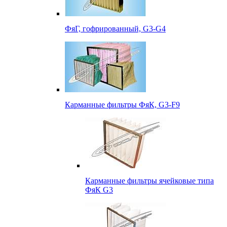
ФяГ, гофрированный, G3-G4
Карманные фильтры ФяК, G3-F9
Карманные фильтры ячейковые типа
ФяК G3