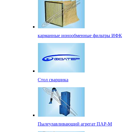
карманные ионообменные фильтры ИФК
Стол сварщика
Пылеулавливающий агрегат ПАР-М