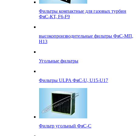
Фильтры компактные для газовых турбин
ФяС-КТ, F6-F9
высокопроизводительные фильтры ФяС-МП,
Н13
Угольные фильтры
Фильтры ULPA ФяС-U, U15-U17
Фильтр угольный ФяС-С