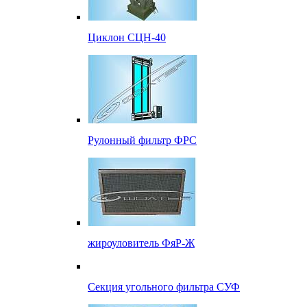
Циклон СЦН-40
Рулонный фильтр ФРС
жироуловитель ФяР-Ж
Секция угольного фильтра СУФ