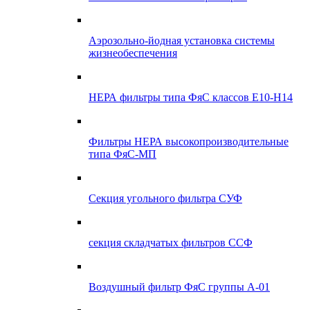
Аэрозольно-йодная установка системы
жизнеобеспечения
НЕРА фильтры типа ФяС классов Е10-Н14
Фильтры НЕРА высокопроизводительные
типа ФяС-МП
Секция угольного фильтра СУФ
секция складчатых фильтров ССФ
Воздушный фильтр ФяС группы А-01