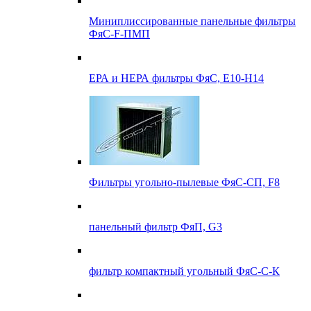
Миниплиссированные панельные фильтры
ФяС-F-ПМП
ЕРА и НЕРА фильтры ФяС, E10-H14
Фильтры угольно-пылевые ФяС-СП, F8
панельный фильтр ФяП, G3
фильтр компактный угольный ФяС-С-К