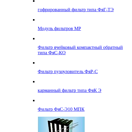
гофрированный фильтр типа ФяГ-ТЭ
Модуль фильтров МР
Фильтр ячейковый компактный обратный
типа ФяС-КО
Фильтр пухоуловитель ФяР-С
карманный фильтр типа ФяК Э
Фильтр ФяС-Э10 МПК