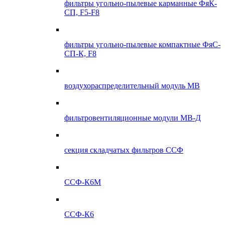
фильтры угольно-пылевые карманные ФяК-
СП, F5-F8
фильтры угольно-пылевые компактные ФяС-
СП-К, F8
воздухораспределительный модуль МВ
фильтровентиляционные модули МВ-Д
секция складчатых фильтров ССФ
ССФ-К6М
ССФ-К6