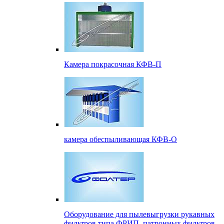
Камера покрасочная КФВ-П
камера обеспыливающая КФВ-О
Оборудование для пылевыгрузки рукавных
фильтров типа ФРИП, патронных фильтров