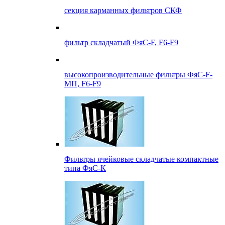
секция карманных фильтров СКФ
фильтр складчатый ФяС-F, F6-F9
высокопроизводительные фильтры ФяС-F-
МП, F6-F9
Фильтры ячейковые складчатые компактные
типа ФяС-К