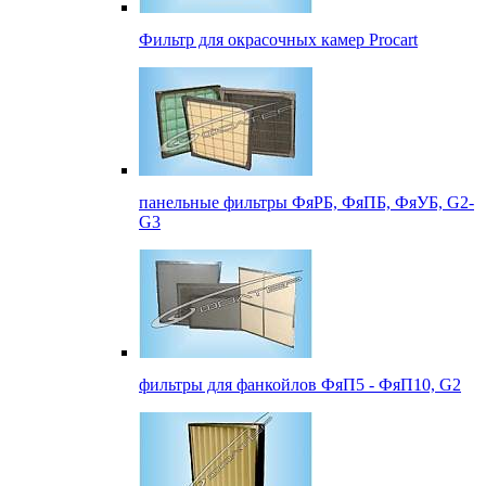
Фильтр для окрасочных камер Procart
панельные фильтры ФяРБ, ФяПБ, ФяУБ, G2-
G3
фильтры для фанкойлов ФяП5 - ФяП10, G2