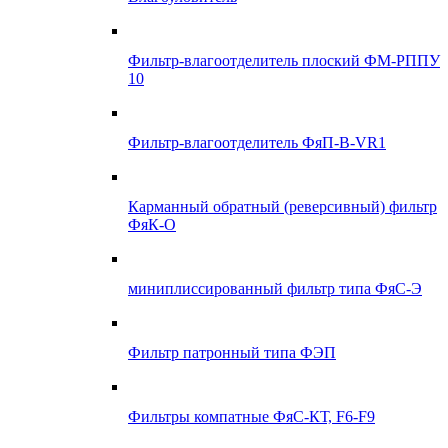
Фильтр-влагоотделитель плоский ФМ-РППУ
10
Фильтр-влагоотделитель ФяП-В-VR1
Карманный обратный (реверсивный) фильтр
ФяК-О
миниплиссированный фильтр типа ФяС-Э
Фильтр патронный типа ФЭП
Фильтры компатные ФяС-КТ, F6-F9